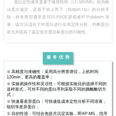
蛋白定性通常是基于液质联用（LC-MS/MS）的鸟枪
法蛋白鉴定，是基于自上而下（Bottom Up）的分析手
段，样本类型通常是SDS-PAGE胶或者IP Pulldown 溶
液；该方法适合于对蛋白进行全局定性分析，判断蛋白
有无并提高了鉴定低丰度目标蛋白的可能性。
服 务 优 势
♕ 高精度与准确性：采用高分辨质谱仪，上机时间
120min，更高的覆盖率；
♕ 实验易操作性和灵活性：可根据实验目的选择不同的
送样形式，可对不同的蛋白序列采取不同的胰酶酶切方
式；
♕ 快速看差异蛋白：可快速低成本定性分析不同溶液，
组织等差异蛋白；
♕ 目的性强：可结合免疫共沉淀实验，即AP-MS，找寻