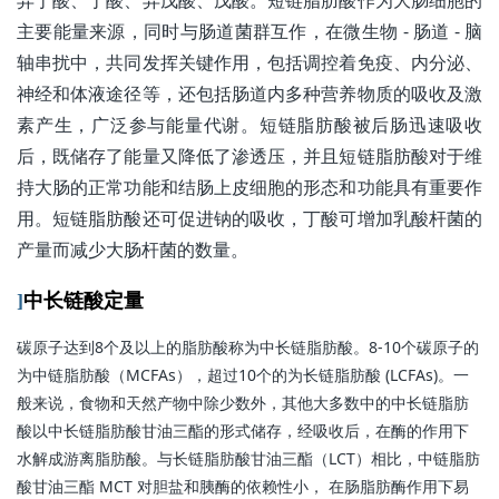
异丁酸、丁酸、异戊酸、戊酸。短链脂肪酸作为大肠细胞的
主要能量来源，同时与肠道菌群互作，在微生物 - 肠道 - 脑
轴串扰中，共同发挥关键作用，包括调控着免疫、内分泌、
神经和体液途径等，还包括肠道内多种营养物质的吸收及激
素产生，广泛参与能量代谢。短链脂肪酸被后肠迅速吸收
后，既储存了能量又降低了渗透压，并且短链脂肪酸对于维
持大肠的正常功能和结肠上皮细胞的形态和功能具有重要作
用。短链脂肪酸还可促进钠的吸收，丁酸可增加乳酸杆菌的
产量而减少大肠杆菌的数量。
]
中
长链
酸定量
碳原子达到8个及以上的脂肪酸称为中长链脂肪酸。8-10个碳原子的
为中链脂肪酸（MCFAs），超过10个的为长链脂肪酸 (LCFAs)。一
般来说，食物和天然产物中除少数外，其他大多数中的中长链脂肪
酸以中长链脂肪酸甘油三酯的形式储存，经吸收后，在酶的作用下
水解成游离脂肪酸。与长链脂肪酸甘油三酯（LCT）相比，中链脂肪
酸甘油三酯 MCT 对胆盐和胰酶的依赖性小， 在肠脂肪酶作用下易